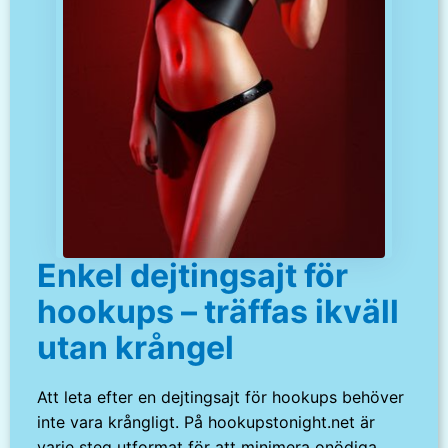
Enkel dejtingsajt för
hookups – träffas ikväll
utan krångel
Att leta efter en dejtingsajt för hookups behöver
inte vara krångligt. På hookupstonight.net är
varje steg utformat för att minimera onödiga