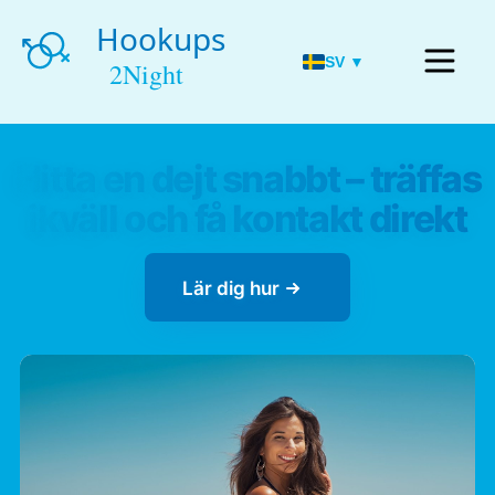
SV ▼
Hitta en dejt snabbt – träffas
ikväll och få kontakt direkt
Lär dig hur