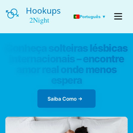
Português ▼
Conheça solteiras lésbicas
internacionais – encontre
amor real onde menos
espera
Saiba Como