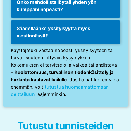
Onko mahdollista löytää yhden yön
kumppani nopeasti?
Säädelläänkö yksityisyyttä myös
viestinnässä?
Käyttäjätuki vastaa nopeasti yksityisyyteen tai
turvallisuuteen liittyviin kysymyksiin.
Kokemuksen ei tarvitse olla vaikea tai ahdistava
–
huolettomuus, turvallinen tiedonkäsittely ja
harkinta kuuluvat kaikille
. Jos haluat kokea vielä
enemmän, voit
tutustua huomaamattomaan
deittailuun
laajemminkin.
Tutustu tunnisteiden