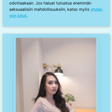
odottaakaan. Jos haluat tutustua enemmän
seksuaalisiin mahdollisuuksiin, katso myös
yhden
yön jutut
.