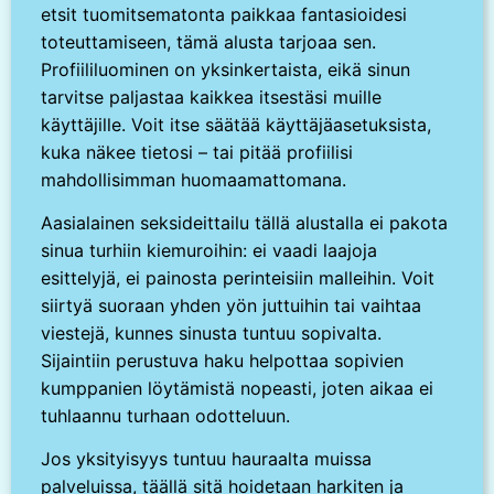
etsit tuomitsematonta paikkaa fantasioidesi
toteuttamiseen, tämä alusta tarjoaa sen.
Profiililuominen on yksinkertaista, eikä sinun
tarvitse paljastaa kaikkea itsestäsi muille
käyttäjille. Voit itse säätää käyttäjäasetuksista,
kuka näkee tietosi – tai pitää profiilisi
mahdollisimman huomaamattomana.
Aasialainen seksideittailu tällä alustalla ei pakota
sinua turhiin kiemuroihin: ei vaadi laajoja
esittelyjä, ei painosta perinteisiin malleihin. Voit
siirtyä suoraan yhden yön juttuihin tai vaihtaa
viestejä, kunnes sinusta tuntuu sopivalta.
Sijaintiin perustuva haku helpottaa sopivien
kumppanien löytämistä nopeasti, joten aikaa ei
tuhlaannu turhaan odotteluun.
Jos yksityisyys tuntuu hauraalta muissa
palveluissa, täällä sitä hoidetaan harkiten ja