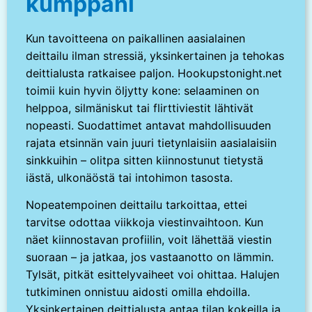
kumppani
Kun tavoitteena on paikallinen aasialainen
deittailu ilman stressiä, yksinkertainen ja tehokas
deittialusta ratkaisee paljon. Hookupstonight.net
toimii kuin hyvin öljytty kone: selaaminen on
helppoa, silmäniskut tai flirttiviestit lähtivät
nopeasti. Suodattimet antavat mahdollisuuden
rajata etsinnän vain juuri tietynlaisiin aasialaisiin
sinkkuihin – olitpa sitten kiinnostunut tietystä
iästä, ulkonäöstä tai intohimon tasosta.
Nopeatempoinen deittailu tarkoittaa, ettei
tarvitse odottaa viikkoja viestinvaihtoon. Kun
näet kiinnostavan profiilin, voit lähettää viestin
suoraan – ja jatkaa, jos vastaanotto on lämmin.
Tylsät, pitkät esittelyvaiheet voi ohittaa. Halujen
tutkiminen onnistuu aidosti omilla ehdoilla.
Yksinkertainen deittialusta antaa tilan kokeilla ja