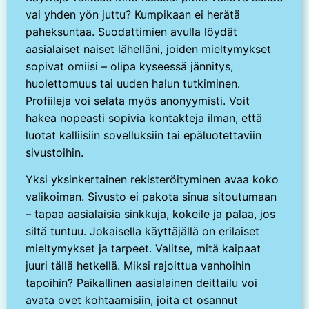
vai yhden yön juttu? Kumpikaan ei herätä
paheksuntaa. Suodattimien avulla löydät
aasialaiset naiset lähelläni, joiden mieltymykset
sopivat omiisi – olipa kyseessä jännitys,
huolettomuus tai uuden halun tutkiminen.
Profiileja voi selata myös anonyymisti. Voit
hakea nopeasti sopivia kontakteja ilman, että
luotat kalliisiin sovelluksiin tai epäluotettaviin
sivustoihin.
Yksi yksinkertainen rekisteröityminen avaa koko
valikoiman. Sivusto ei pakota sinua sitoutumaan
– tapaa aasialaisia sinkkuja, kokeile ja palaa, jos
siltä tuntuu. Jokaisella käyttäjällä on erilaiset
mieltymykset ja tarpeet. Valitse, mitä kaipaat
juuri tällä hetkellä. Miksi rajoittua vanhoihin
tapoihin? Paikallinen aasialainen deittailu voi
avata ovet kohtaamisiin, joita et osannut