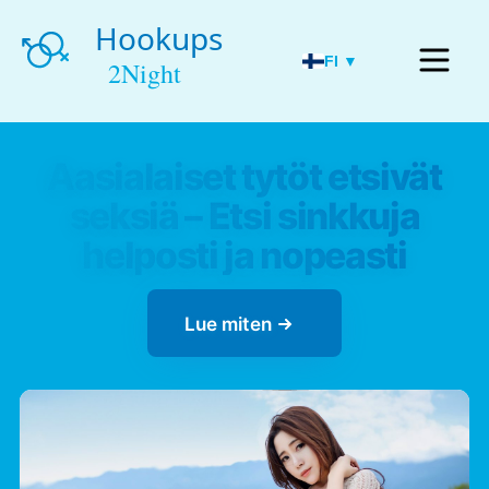
FI ▼
Aasialaiset tytöt etsivät
seksiä – Etsi sinkkuja
helposti ja nopeasti
Lue miten