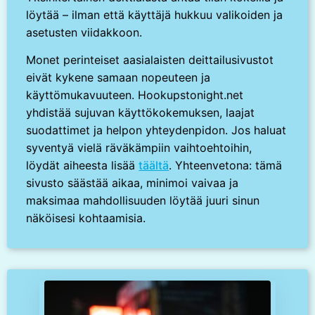
löytää – ilman että käyttäjä hukkuu valikoiden ja
asetusten viidakkoon.
Monet perinteiset aasialaisten deittailusivustot
eivät kykene samaan nopeuteen ja
käyttömukavuuteen. Hookupstonight.net
yhdistää sujuvan käyttökokemuksen, laajat
suodattimet ja helpon yhteydenpidon. Jos haluat
syventyä vielä räväkämpiin vaihtoehtoihin,
löydät aiheesta lisää
täältä
. Yhteenvetona: tämä
sivusto säästää aikaa, minimoi vaivaa ja
maksimaa mahdollisuuden löytää juuri sinun
näköisesi kohtaamisia.