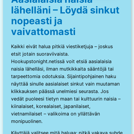
lähelläni – Löydä sinkut
nopeasti ja
vaivattomasti
Kaikki eivät halua pitkiä viestiketjuja – joskus
etsit jotain suoraviivaista.
Hookupstonight.netissä voit etsiä aasialaisia
naisia lähelläsi, ilman mutkikkaita sääntöjä tai
tarpeettomia odotuksia. Sijaintipohjainen haku
näyttää sinulle aasialaiset sinkut vain muutaman
klikkauksen päässä unelmiesi seurasta. Jos
vedät puoleesi tietyn maan tai kulttuurin naisia –
kiinalaiset, korealaiset, japanilaiset,
vietnamilaiset – valikoima on yllättävän
monipuolinen.
Käyttäjä valitsee mitä haluaa: pitkä vakava suhde