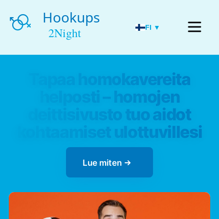
FI ▼
Tapaa homokavereita
helposti – homojen
deittisivusto tuo aidot
kohtaamiset ulottuvillesi
Lue miten