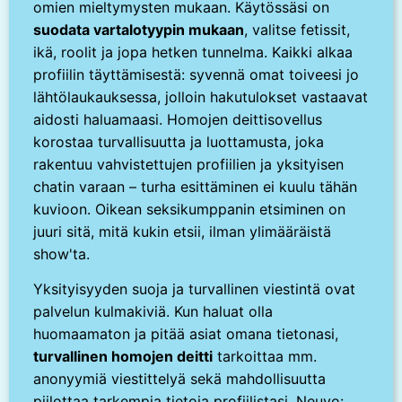
omien mieltymysten mukaan. Käytössäsi on
suodata vartalotyypin mukaan
, valitse fetissit,
ikä, roolit ja jopa hetken tunnelma. Kaikki alkaa
profiilin täyttämisestä: syvennä omat toiveesi jo
lähtölaukauksessa, jolloin hakutulokset vastaavat
aidosti haluamaasi. Homojen deittisovellus
korostaa turvallisuutta ja luottamusta, joka
rakentuu vahvistettujen profiilien ja yksityisen
chatin varaan – turha esittäminen ei kuulu tähän
kuvioon. Oikean seksikumppanin etsiminen on
juuri sitä, mitä kukin etsii, ilman ylimääräistä
show'ta.
Yksityisyyden suoja ja turvallinen viestintä ovat
palvelun kulmakiviä. Kun haluat olla
huomaamaton ja pitää asiat omana tietonasi,
turvallinen homojen deitti
tarkoittaa mm.
anonyymiä viestittelyä sekä mahdollisuutta
piilottaa tarkempia tietoja profiilistasi. Neuvo: