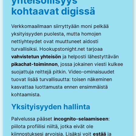
yhteisöllisyys
kohtaavat digissä
Verkkomaailmaan siirryttyään moni pelkää
yksityisyyden puolesta, mutta homojen
nettiyhteydet ovat muuttuneet aidosti
turvallisiksi. Hookupstonight.net tarjoaa
vahvistetun yhteisön
ja helposti lähestyttävän
pikachat-toiminnon
, jossa jokainen viesti kulkee
suojattuja reittejä pitkin. Video-ominaisuudet
tuovat lisää turvallisuutta: toisen näkeminen
kasvattaa luottamusta ennen ensimmäistä
kohtaamista.
Yksityisyyden hallinta
Palvelussa pääset
incognito-selaamiseen
:
piilota profiilisi niiltä, jotka eivät ole
kiinnostuksesi arvoisia. Lisäksi voit
estää
ja