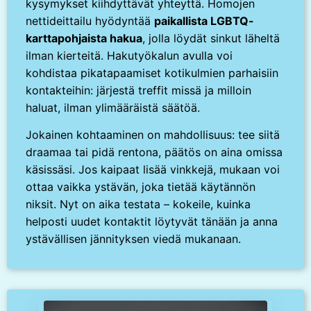
kysymykset kiihdyttävät yhteyttä. Homojen
nettideittailu hyödyntää
paikallista LGBTQ-
karttapohjaista hakua
, jolla löydät sinkut läheltä
ilman kierteitä. Hakutyökalun avulla voi
kohdistaa pikatapaamiset kotikulmien parhaisiin
kontakteihin: järjestä treffit missä ja milloin
haluat, ilman ylimääräistä säätöä.
Jokainen kohtaaminen on mahdollisuus: tee siitä
draamaa tai pidä rentona, päätös on aina omissa
käsissäsi. Jos kaipaat lisää vinkkejä, mukaan voi
ottaa vaikka ystävän, joka tietää käytännön
niksit. Nyt on aika testata – kokeile, kuinka
helposti uudet kontaktit löytyvät tänään ja anna
ystävällisen jännityksen viedä mukanaan.