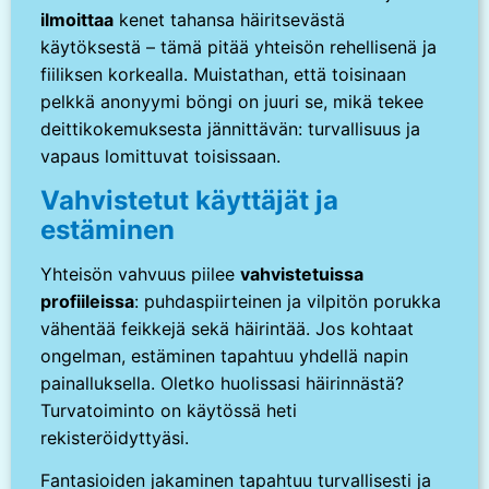
ilmoittaa
kenet tahansa häiritsevästä
käytöksestä – tämä pitää yhteisön rehellisenä ja
fiiliksen korkealla. Muistathan, että toisinaan
pelkkä anonyymi böngi on juuri se, mikä tekee
deittikokemuksesta jännittävän: turvallisuus ja
vapaus lomittuvat toisissaan.
Vahvistetut käyttäjät ja
estäminen
Yhteisön vahvuus piilee
vahvistetuissa
profiileissa
: puhdaspiirteinen ja vilpitön porukka
vähentää feikkejä sekä häirintää. Jos kohtaat
ongelman, estäminen tapahtuu yhdellä napin
painalluksella. Oletko huolissasi häirinnästä?
Turvatoiminto on käytössä heti
rekisteröidyttyäsi.
Fantasioiden jakaminen tapahtuu turvallisesti ja