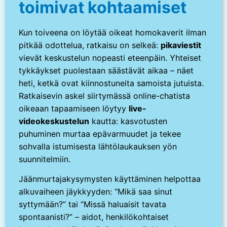
toimivat kohtaamiset
Kun toiveena on löytää oikeat homokaverit ilman
pitkää odottelua, ratkaisu on selkeä:
pikaviestit
vievät keskustelun nopeasti eteenpäin. Yhteiset
tykkäykset puolestaan säästävät aikaa – näet
heti, ketkä ovat kiinnostuneita samoista jutuista.
Ratkaisevin askel siirtymässä online-chatista
oikeaan tapaamiseen löytyy
live-
videokeskustelun
kautta: kasvotusten
puhuminen murtaa epävarmuudet ja tekee
sohvalla istumisesta lähtölaukauksen yön
suunnitelmiin.
Jäänmurtajakysymysten käyttäminen helpottaa
alkuvaiheen jäykkyyden: “Mikä saa sinut
syttymään?” tai “Missä haluaisit tavata
spontaanisti?” – aidot, henkilökohtaiset