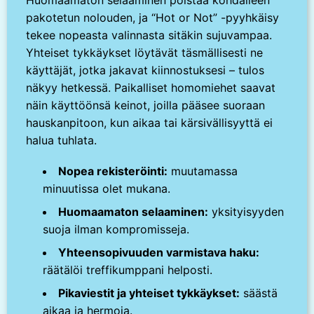
Huomaamaton selaaminen poistaa kohdalleen
pakotetun nolouden, ja “Hot or Not” -pyyhkäisy
tekee nopeasta valinnasta sitäkin sujuvampaa.
Yhteiset tykkäykset löytävät täsmällisesti ne
käyttäjät, jotka jakavat kiinnostuksesi – tulos
näkyy hetkessä. Paikalliset homomiehet saavat
näin käyttöönsä keinot, joilla pääsee suoraan
hauskanpitoon, kun aikaa tai kärsivällisyyttä ei
halua tuhlata.
Nopea rekisteröinti:
muutamassa
minuutissa olet mukana.
Huomaamaton selaaminen:
yksityisyyden
suoja ilman kompromisseja.
Yhteensopivuuden varmistava haku:
räätälöi treffikumppani helposti.
Pikaviestit ja yhteiset tykkäykset:
säästä
aikaa ja hermoja.