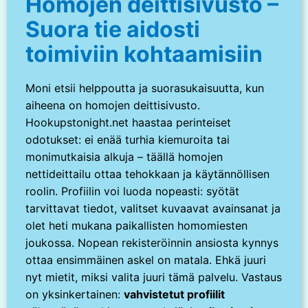
Homojen deittisivusto –
Suora tie aidosti
toimiviin kohtaamisiin
Moni etsii helppoutta ja suorasukaisuutta, kun
aiheena on homojen deittisivusto.
Hookupstonight.net haastaa perinteiset
odotukset: ei enää turhia kiemuroita tai
monimutkaisia alkuja – täällä homojen
nettideittailu ottaa tehokkaan ja käytännöllisen
roolin. Profiilin voi luoda nopeasti: syötät
tarvittavat tiedot, valitset kuvaavat avainsanat ja
olet heti mukana paikallisten homomiesten
joukossa. Nopean rekisteröinnin ansiosta kynnys
ottaa ensimmäinen askel on matala. Ehkä juuri
nyt mietit, miksi valita juuri tämä palvelu. Vastaus
on yksinkertainen:
vahvistetut profiilit