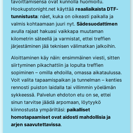
tavoittamisensa ovat kunnolla huomioitu.
Hookupstonight.net käyttää
reaaliaikaista DTF-
tunnistusta
: näet, kuka on oikeasti paikalla ja
valmis kohtaamaan juuri nyt.
Sädesuodattimen
avulla rajaat hakuasi vaikkapa muutaman
kilometrin säteellä ja varmistat, ettei treffien
järjestäminen jää teknisen välimatkan jalkoihin.
Aloittaminen käy näin: ensimmäinen viesti, sitten
siirtyminen pikachattiin ja lopulta treffien
sopiminen – omilla ehdoilla, omassa aikataulussa.
Voit valita tapaamispaikan ja tunnelman – kenties
rennosti puiston laidalla tai villimmin yöelämän
sykkeessä. Palvelun ehdoton etu on se, ettei
sinun tarvitse jäädä arpomaan, löytyykö
kiinnostusta ympäriltäsi:
paikalliset
homotapaamiset ovat aidosti mahdollisia ja
arjen saavutettavissa
.