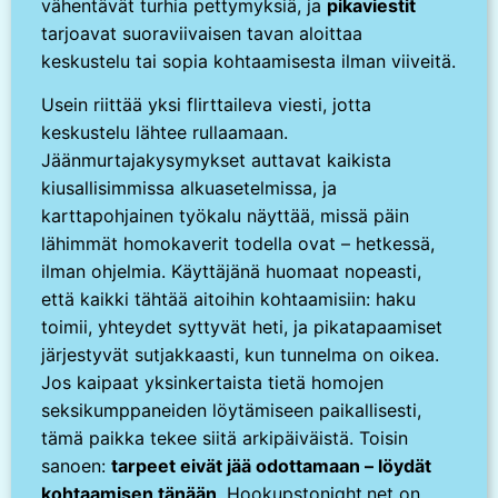
vähentävät turhia pettymyksiä, ja
pikaviestit
tarjoavat suoraviivaisen tavan aloittaa
keskustelu tai sopia kohtaamisesta ilman viiveitä.
Usein riittää yksi flirttaileva viesti, jotta
keskustelu lähtee rullaamaan.
Jäänmurtajakysymykset auttavat kaikista
kiusallisimmissa alkuasetelmissa, ja
karttapohjainen työkalu näyttää, missä päin
lähimmät homokaverit todella ovat – hetkessä,
ilman ohjelmia. Käyttäjänä huomaat nopeasti,
että kaikki tähtää aitoihin kohtaamisiin: haku
toimii, yhteydet syttyvät heti, ja pikatapaamiset
järjestyvät sutjakkaasti, kun tunnelma on oikea.
Jos kaipaat yksinkertaista tietä homojen
seksikumppaneiden löytämiseen paikallisesti,
tämä paikka tekee siitä arkipäiväistä. Toisin
sanoen:
tarpeet eivät jää odottamaan – löydät
kohtaamisen tänään
. Hookupstonight.net on