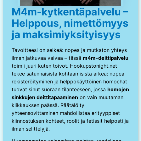
M4m-kytkentäpalvelu –
Helppous, nimettömyys
ja maksimiyksityisyys
Tavoitteesi on selkeä: nopea ja mutkaton yhteys
ilman jatkuvaa vaivaa – tässä
m4m-deittipalvelu
toimii juuri kuten toivot. Hookupstonight.net
tekee satunnaisista kohtaamisista arkea: nopea
rekisteröityminen ja helppokäyttöinen homochat
tuovat sinut suoraan tilanteeseen, jossa
homojen
sinkkujen deittitapaaminen
on vain muutaman
klikkauksen päässä. Räätälöity
yhteensovittaminen mahdollistaa erityyppiset
kiinnostuksen kohteet, roolit ja fetissit helposti ja
ilman selittelyjä.