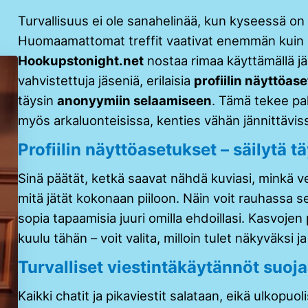
Turvallisuus ei ole sanahelinää, kun kyseessä on
Huomaamattomat treffit vaativat enemmän kuin 
Hookupstonight.net
nostaa rimaa käyttämällä jär
vahvistettuja jäseniä, erilaisia
profiilin näyttöas
täysin
anonyymiin selaamiseen
. Tämä tekee pal
myös arkaluonteisissa, kenties vähän jännittävis
Profiilin näyttöasetukset – säilytä tä
Sinä päätät, ketkä saavat nähdä kuviasi, minkä ve
mitä jätät kokonaan piiloon. Näin voit rauhassa sel
sopia tapaamisia juuri omilla ehdoillasi. Kasvojen
kuulu tähän – voit valita, milloin tulet näkyväksi ja
Turvalliset viestintäkäytännöt suoj
Kaikki chatit ja pikaviestit salataan, eikä ulkopuol