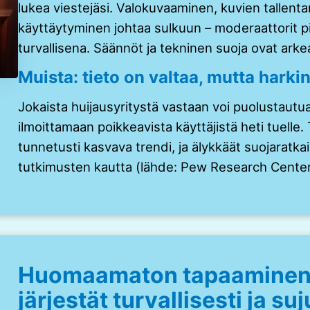
lukea viestejäsi. Valokuvaaminen, kuvien tallenta
käyttäytyminen johtaa sulkuun – moderaattorit pi
turvallisena. Säännöt ja tekninen suoja ovat arkea
Muista: tieto on valtaa, mutta harki
Jokaista huijausyritystä vastaan voi puolustaut
ilmoittamaan poikkeavista käyttäjistä heti tuelle. 
tunnetusti kasvava trendi, ja älykkäät suojaratk
tutkimusten kautta (lähde: Pew Research Center
Huomaamaton tapaaminen 
järjestät turvallisesti ja su