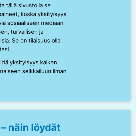
a tällä sivustolla se
aineet, koska yksityisyys
eviä sosiaaliseen mediaan
en, turvallisen ja
sia. Se on tilaisuus olla
asi.
dä yksityisyys kaiken
nnaiseen seikkailuun ilman
 – näin löydät