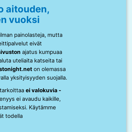
 aitouden,
en vuoksi
lman painolasteja, mutta
ittipalvelut eivät
ivuston
ajatus kumpuaa
luta uteliaita katseita tai
tonight.net
on olemassa
alla yksityisyyden suojalla.
 tarkoittaa
ei valokuvia -
enyys ei avaudu kaikille,
mistamiseksi. Käytämme
ät todella