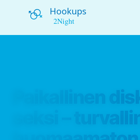
Paikallinen dis
seksi – turvalli
huomaamaton 