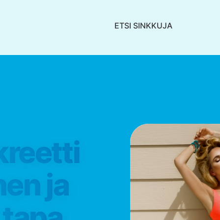
ETSI SINKKUJA
kreetti
nen ja
tapa