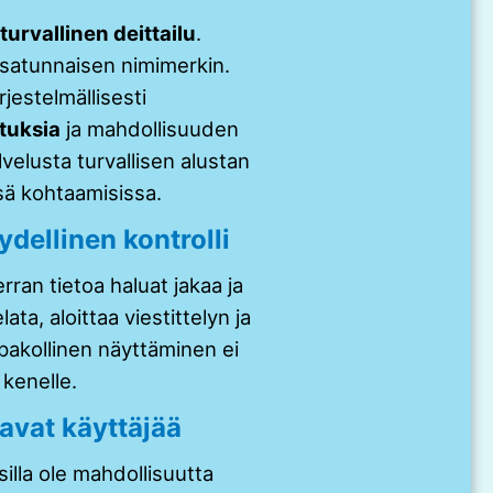
turvallinen deittailu
.
satunnaisen nimimerkin.
jestelmällisesti
etuksia
ja mahdollisuuden
velusta turvallisen alustan
sä kohtaamisissa.
ydellinen kontrolli
rran tietoa haluat jakaa ja
ata, aloittaa viestittelyn ja
 pakollinen näyttäminen ei
 kenelle.
aavat käyttäjää
isilla ole mahdollisuutta