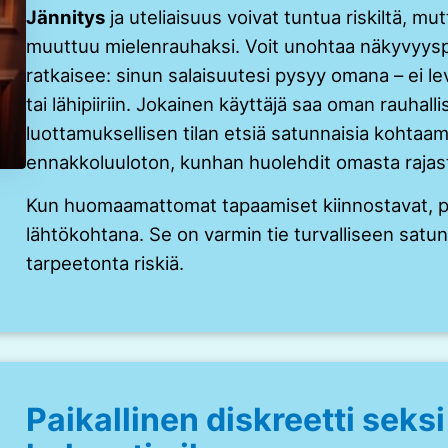
Jännitys
ja uteliaisuus voivat tuntua riskiltä, mutt
muuttuu mielenrauhaksi. Voit unohtaa näkyvyysp
ratkaisee: sinun salaisuutesi pysyy omana – ei l
tai lähipiiriin. Jokainen käyttäjä saa oman rauhallis
luottamuksellisen tilan etsiä satunnaisia kohtaami
ennakkoluuloton, kunhan huolehdit omasta rajast
Kun huomaamattomat tapaamiset kiinnostavat, pi
lähtökohtana. Se on varmin tie turvalliseen satu
tarpeetonta riskiä.
Paikallinen diskreetti seksi