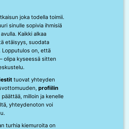
atkaisun joka todella toimii.
uri sinulle sopivia ihmisiä
avulla. Kaikki alkaa
tä etäisyys, suodata
. Lopputulos on, että
 – olipa kyseessä sitten
keskustelu.
estit
tuovat yhteyden
kasvottomuuden,
profiilin
päättää, milloin ja kenelle
eltä, yhteydenoton voi
uu.
an turhia kiemuroita on