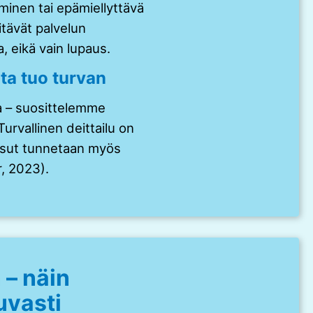
minen tai epämiellyttävä
tävät palvelun
, eikä vain lupaus.
nta tuo turvan
ua – suosittelemme
Turvallinen deittailu on
aisut tunnetaan myös
, 2023).
– näin
juvasti