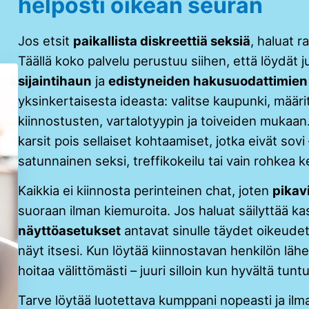
helposti oikean seuran
Jos etsit
paikallista diskreettiä seksiä
, haluat r
Täällä koko palvelu perustuu siihen, että löydät ju
sijaintihaun
ja
edistyneiden hakusuodattimien
yksinkertaisesta ideasta: valitse kaupunki, määri
kiinnostusten, vartalotyypin ja toiveiden mukaan
karsit pois sellaiset kohtaamiset, jotka eivät sovi
satunnainen seksi, treffikokeilu tai vain rohkea 
Kaikkia ei kiinnosta perinteinen chat, joten
pikavi
suoraan ilman kiemuroita. Jos haluat säilyttää 
näyttöasetukset
antavat sinulle täydet oikeudet 
näyt itsesi. Kun löytää kiinnostavan henkilön läh
hoitaa välittömästi – juuri silloin kun hyvältä tunt
Tarve löytää luotettava kumppani nopeasti ja ilm