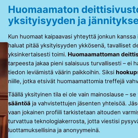
Huomaamaton deittisivusto
yksityisyyden ja jännityks
Kun huomaat kaipaavasi yhteyttä jonkun kanssa i
haluat pitää yksityisyyden ykkösenä, tavalliset de
yksinkertaisesti toimi.
Huomaamattoman deittis
tarpeesta jakaa pieni salaisuus turvallisesti – ei ha
tiedon leviämistä väärin paikkoihin. Siksi
hookups
niille, jotka etsivät huomaamattomia treffejä vahv
Täällä yksityinen tila ei ole vain mainoslause – se
sääntöä
ja vahvistettujen jäsenten yhteisöä. Jäs
vaan jokainen profiili tarkistetaan aitouden var
turvattua teknologiakerrosta, jotta viestisi pysyv
luottamuksellisina ja anonyymeinä.