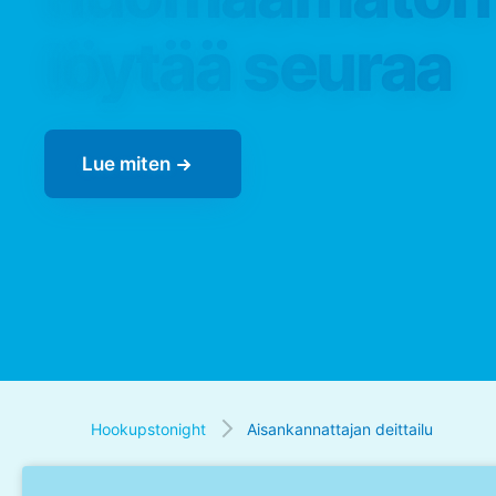
löytää seuraa
Lue miten
Hookupstonight
Aisankannattajan deittailu