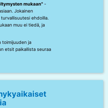
eltymysten mukaan"
-
asiaan. Jokainen
rvallisuutesi ehdoilla.
kaan muu ei tiedä, ja
n toimijuuden ja
n etsit paikallista seuraa
 nykyaikaiset
ia