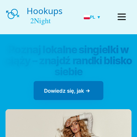
PL ▼
Poznaj lokalne singielki w
ciąży – znajdź randki blisko
siebie
Dowiedz się, jak