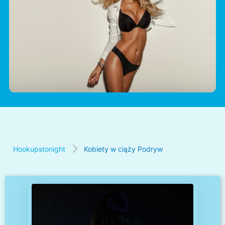
Hookupstonight
Kobiety w ciąży Podryw