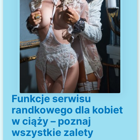
Funkcje serwisu
randkowego dla kobiet
w ciąży – poznaj
wszystkie zalety