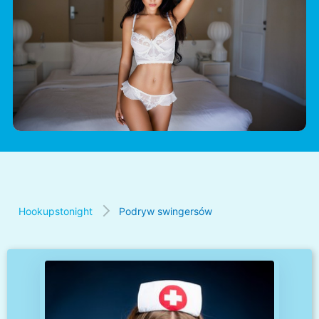
Hookupstonight
Podryw swingersów