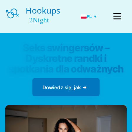
PL ▼
Seks swingersów –
Dyskretne randki i
spotkania dla odważnych
Dowiedz się, jak