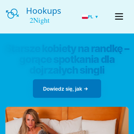
PL ▼
Starsze kobiety na randkę –
gorące spotkania dla
dojrzałych singli
Dowiedz się, jak